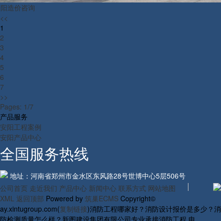
安阳造价咨询
<<
1
2
3
4
5
6
7
>>
Pages: 1/7
产品服务
安阳工程案例
安阳产品中心
全国服务热线
地址：河南省郑州市金水区东风路28号世博中心5层506号
公司首页
走近我们
产品中心
新闻中心
联系方式
网站地图
XML
返回顶部
Powered by
筑巢ECMS
Copyright©
ay.xintugroup.com(
复制链接
)消防工程哪家好？消防设计报价是多少？消
防检测质量怎么样？新图建设集团有限公司专业承接消防工程,电