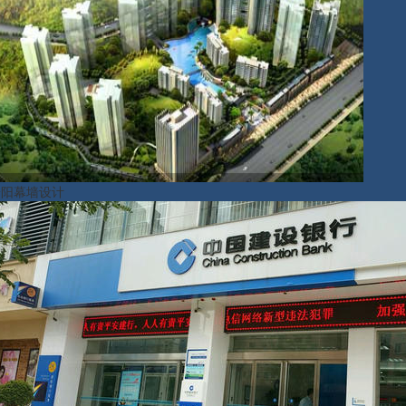
安阳幕墙设计