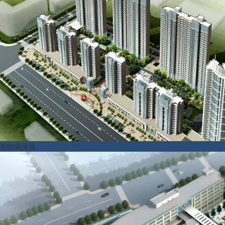
安阳防腐保温