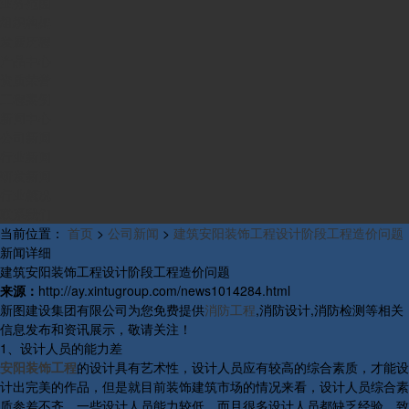
业务范围
组织构架
发展历程
产品中心
资质荣誉
工程案例
新闻中心
公司新闻
行业新闻
研发新闻
行业概况
联系我们
当前位置：
首页
>
公司新闻
>
建筑安阳装饰工程设计阶段工程造价问题
新闻详细
建筑安阳装饰工程设计阶段工程造价问题
来源：
http://ay.xintugroup.com/news1014284.html
新图建设集团有限公司为您免费提供
消防工程
,消防设计,消防检测等相关
信息发布和资讯展示，敬请关注！
1、设计人员的能力差
安阳装饰工程
的设计具有艺术性，设计人员应有较高的综合素质，才能设
计出完美的作品，但是就目前装饰建筑市场的情况来看，设计人员综合素
质参差不齐，一些设计人员能力较低，而且很多设计人员都缺乏经验，致