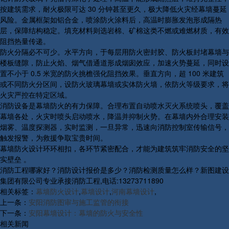
按建筑需求，耐火极限可达 30 分钟甚至更久，极大降低火灾经幕墙蔓延
风险。金属框架如铝合金，喷涂防火涂料后，高温时膨胀发泡形成隔热
层，保障结构稳定。填充材料则选岩棉、矿棉这类不燃或难燃材质，有效
阻挡热量传递。
防火分隔必不可少。水平方向，于每层用防火密封胶、防火板封堵幕墙与
楼板缝隙，防止火焰、烟气借通道形成烟囱效应，加速火势蔓延，同时设
置不小于 0.5 米宽的防火挑檐强化阻挡效果。垂直方向，超 100 米建筑
或不同防火分区间，设防火玻璃幕墙或实体防火墙，依防火等级要求，将
火灾严控在特定区域。
消防设备是幕墙防火的有力保障。合理布置自动喷水灭火系统喷头，覆盖
幕墙各处，火灾时喷头启动喷水，降温并抑制火势。在幕墙内外合理安装
烟雾、温度探测器，实时监测，一旦异常，迅速向消防控制室传输信号，
触发报警，为救援争取宝贵时间。
幕墙防火设计环环相扣，各环节紧密配合，才能为建筑筑牢消防安全的坚
实壁垒 。
消防工程哪家好？消防设计报价是多少？消防检测质量怎么样？新图建设
集团有限公司专业承接消防工程,电话:13273711890
相关标签：
幕墙防火设计
,
幕墙设计
,
河南幕墙设计
,
上一条：
安阳消防图审与施工监管的衔接
下一条：
安阳幕墙设计：幕墙的防火与安全性
相关新闻