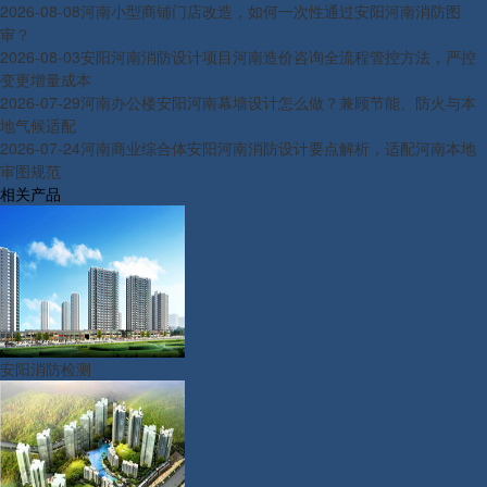
2026-08-08
河南小型商铺门店改造，如何一次性通过安阳河南消防图
审？
2026-08-03
安阳河南消防设计项目河南造价咨询全流程管控方法，严控
变更增量成本
2026-07-29
河南办公楼安阳河南幕墙设计怎么做？兼顾节能、防火与本
地气候适配
2026-07-24
河南商业综合体安阳河南消防设计要点解析，适配河南本地
审图规范
相关产品
安阳消防检测