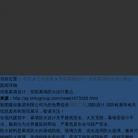
业务范围
组织构架
发展历程
产品中心
资质荣誉
工程案例
新闻中心
公司新闻
行业新闻
研发新闻
行业概况
联系我们
当前位置：
首页
>
公司新闻
>
河南幕墙设计：安阳幕墙防火设计要点
新闻详细
河南幕墙设计：安阳幕墙防火设计要点
来源：
http://ay.xintugroup.com/news1073325.html
新图建设集团有限公司为您免费提供
消防工程
,消防设计,消防检测等相关
信息发布和资讯展示，敬请关注！
在现代建筑中，幕墙防火设计关乎建筑安全。火灾无情，幕墙若设计不
当，极易沦为火势蔓延的帮凶，严重危及生命与财产安全。
防火材料是幕墙防火的基础防线。玻璃方面，优先选用防火玻璃，像单片
铯钾防火玻璃，凭借特殊化学处理，高温下能形成隔热层，维持完整性，