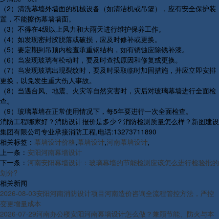
（2）清洗幕墙外墙面的机械设备（如清洁机或吊篮），应有安全保护装
置，不能擦伤幕墙墙面。
（3）不得在4级以上风力和大雨天进行维护保养工作。
（4）如发现密封胶脱落或破损，应及时修补或更换。
（5）要定期到吊顶内检查承重钢结构，如有锈蚀应除锈补漆。
（6）当发现玻璃有松动时，要及时查找原因和修复或更换。
（7）当发现玻璃出现裂纹时，要及时采取临时加固措施，并应立即安排
更换，以免发生重大伤人事故。
（8）当遇台风、地震、火灾等自然灾害时，灾后对玻璃幕墙进行全面检
查。
（9）玻璃幕墙在正常使用情况下，每5年要进行一次全面检查。
消防工程哪家好？消防设计报价是多少？消防检测质量怎么样？新图建设
集团有限公司专业承接消防工程,电话:13273711890
相关标签：
幕墙设计价格
,
幕墙设计
,
河南幕墙设计
,
上一条：
安阳河南幕墙设计
下一条：
河南安阳幕墙设计：玻璃幕墙的节能检测应该怎么进行检验批的
划分?
相关新闻
2026-08-03
安阳河南消防设计项目河南造价咨询全流程管控方法，严控
变更增量成本
2026-07-29
河南办公楼安阳河南幕墙设计怎么做？兼顾节能、防火与本