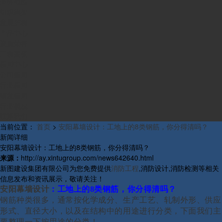
业务范围
组织构架
发展历程
产品中心
资质荣誉
工程案例
新闻中心
公司新闻
行业新闻
研发新闻
行业概况
联系我们
当前位置：
首页
>
安阳幕墙设计：工地上的8类钢筋，你分得清吗？
新闻详细
安阳幕墙设计：工地上的8类钢筋，你分得清吗？
来源：
http://ay.xintugroup.com/news642640.html
新图建设集团有限公司为您免费提供
消防工程
,消防设计,消防检测等相关
信息发布和资讯展示，敬请关注！
安阳幕墙设计
：
工地上的
8类钢筋，你分得清吗？
钢筋种类很多，通常按化学成分、生产工艺、轧制外形、供应
形式、直径大小，以及在结构中的用途进行分类，下面我们主
要整理一下按用途的分类！