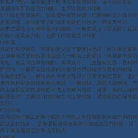
起也不中断，当钢筋过长时可以搭接或焊接，但不改变直径。
贯通筋既可以是受力钢筋，也可以是架力钢筋。
架力筋也有贯通的，如规范中规定在梁上部两侧的架力筋必须
是贯通的，此时的架力筋在支座处也可承担一部份负弯矩。
如果在梁的上下都有通长的钢筋，一般在梁上（受压区）且直
径较小的是架力筋，在梁下的是都受力钢筋。
06负筋
就是负弯矩钢筋，弯矩的定义是下部受拉为正，而梁板位置的
上层钢筋在支座位置根据受力一般为上部受拉，也就是承受负
弯矩，所以叫负弯矩钢筋。
幕墙设计：
（支座有负筋，是相对
而言的，一般应该是指梁的支座部位用以抵消负弯矩的钢筋，
俗称担担筋。一般结构构件受力弯矩分正弯矩和负弯矩，抵抗
负弯矩所配备的钢筋称为负筋，一般指板、梁的上部钢筋，有
些上部配置的构造钢筋习惯上也称为负筋。当梁、板的上部钢
筋通长时，大家也习惯地称之为上部钢筋，梁或板的面筋就是
负筋）。
07拉结筋
在无法同时施工的两个或多个构件之间预留的起拉结作用的钢
筋就是拉结筋
。是加强框架填充墙与柱连结的受力钢筋，提
高了填充墙稳定性和抗震能力。
08腹筋