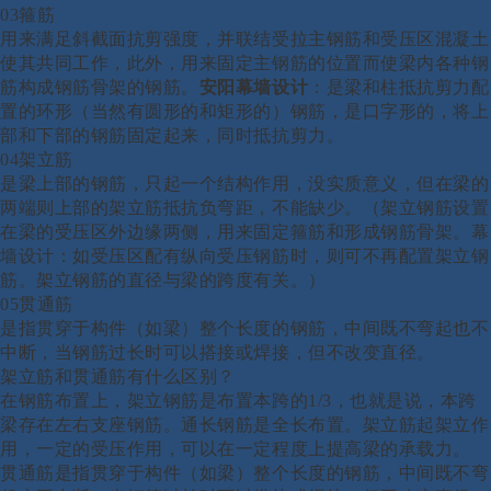
03箍筋
用来满足斜截面抗剪强度，并联结受拉主钢筋和受压区混凝土
使其共同工作，此外，用来固定主钢筋的位置而使梁内各种钢
筋构成钢筋骨架的钢筋。
安阳幕墙设计
：
是梁和柱抵抗剪力配
置的环形（当然有圆形的和矩形的）钢筋，是口字形的，将上
部和下部的钢筋固定起来，同时抵抗剪力。
04架立筋
是梁上部的钢筋，只起一个结构作用，没实质意义，但在梁的
两端则上部的架立筋抵抗负弯距，不能缺少。（架立钢筋设置
在梁的受压区外边缘两侧，用来固定箍筋和形成钢筋骨架。
幕
墙设计：
如受压区配有纵向受压钢筋时，则可不再配置架立钢
筋。架立钢筋的直径与梁的跨度有关。）
05贯通筋
是指贯穿于构件（如梁）整个长度的钢筋，中间既不弯起也不
中断，当钢筋过长时可以搭接或焊接，但不改变直径。
架立筋和贯通筋有什么区别？
在钢筋布置上，架立钢筋是布置本跨的
1/3，也就是说，本跨
梁存在左右支座钢筋。通长钢筋是全长布置。架立筋起架立作
用，一定的受压作用，可以在一定程度上提高梁的承载力。
贯通筋是指贯穿于构件（如梁）整个长度的钢筋，中间既不弯