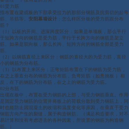
01受力筋
指布置在梁或板的下部承受拉力的那部分钢筋及抗剪切的起弯
筋、吊筋等。
安阳幕墙设计
：
怎么样区分板的受力筋跟分布
筋？
（
1）以板的开间、进深跨度区分：如果是单项板，那么平行
于短跨方向的钢筋是受力筋，平行于长跨方向的钢筋是架立
筋。如果是双向板，那么长跨、短跨方向的钢筋全部是受力
筋。
（
2）以钢筋直径上来区分：钢筋的直径大的为受力筋，直径
小的钢筋为分布筋。
（
3）以布置上来区分：正弯矩筋布置在下的钢筋为受力筋，
在之上垂直分布的钢筋为分布筋，负弯矩筋（如悬挑板 ）相
反，在下的钢筋为分布筋，在之上的钢筋为受力筋。
02分布筋
出现在板中，布置在受力钢筋的上部，与受力钢筋垂直。作用
是固定受力钢筋的位置并将板上的荷载分散到受力钢筋上，同
时也能防止因混凝土的收缩和温度变化等原因，在垂直于受力
钢筋方向产生的裂缝，属于构造钢筋。（满足构造要求，对不
易计算和没有考虑进去的各种因素，所设置的钢筋为构造钢
筋。）