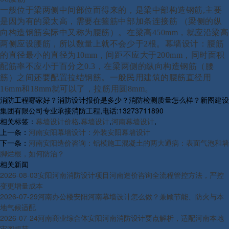
一般位于梁两侧中间部位而得来的，是梁中部构造钢筋
,主要
是因为有的梁太高，需要在箍筋中部加条连接筋 （梁侧的纵
向构造钢筋实际中又称为腰筋）。在梁高450mm，就应沿梁高
两侧应设腰筋，所以数量上就不会少于2根。
幕墙设计：
腰筋
的直径最小的直径为10mm，间距不应大于200mm，同时面积
配筋率不应小于百分之0.3，在梁两侧的纵向构造钢筋（腰
筋）之间还要配置拉结钢筋。一般民用建筑的腰筋直径用
16mm和18mm就可以了，拉筋用圆8mm。
消防工程哪家好？消防设计报价是多少？消防检测质量怎么样？新图建设
集团有限公司专业承接消防工程,电话:13273711890
相关标签：
幕墙设计价格
,
幕墙设计
,
河南幕墙设计
,
上一条：
河南安阳幕墙设计：外装安阳幕墙设计
下一条：
河南安阳造价咨询：铝模施工混凝土的两大通病：表面气泡和墙
脚烂根，如何防治？
相关新闻
2026-08-03
安阳河南消防设计项目河南造价咨询全流程管控方法，严控
变更增量成本
2026-07-29
河南办公楼安阳河南幕墙设计怎么做？兼顾节能、防火与本
地气候适配
2026-07-24
河南商业综合体安阳河南消防设计要点解析，适配河南本地
审图规范