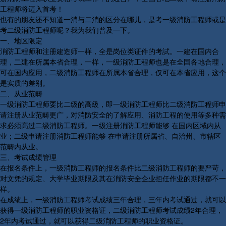
工程师将迈入首考！
也有的朋友还不知道一消与二消的区分在哪儿，是考一级消防工程师或是
考二级消防工程师呢？我为我们普及一下。
一、地区限定
消防工程师和注册建造师一样，全是岗位类证件的考試。一建在国内合
理，二建在所属本省合理，一样，一级消防工程师也是在全国各地合理，
可在国内应用，二级消防工程师在所属本省合理，仅可在本省应用，这个
是实质的差别。
二、从业范畴
一级消防工程师要比二级的高級，即一级消防工程师比二级消防工程师申
请注册从业范畴更广，对消防安全的了解应用、消防工程的使用等多种需
求必须高过二级消防工程师。一级注册消防工程师能够 在国内区域内从
业；二级申请注册消防工程师能够 在申请注册所属省、自治州、市辖区
范畴内从业。
三、考试成绩管理
在报名条件上，一级消防工程师的报名条件比二级消防工程师的要严苛，
对文凭的规定、大学毕业期限及其在消防安全企业担任作业的期限都不一
样。
在成绩上，一级消防工程师考试成绩三年合理，三年内考试通过，就可以
获得一级消防工程师的职业资格证，二级消防工程师考试成绩2年合理，
2年内考试通过，就可以获得二级消防工程师的职业资格证。