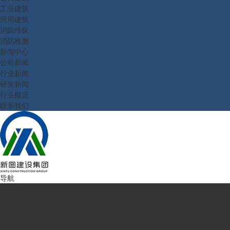
工业建筑
民用建筑
消防维保
消防检测
新闻中心
公司新闻
行业新闻
研发新闻
行业概况
联系我们
导航
首页
走进新图
企业简介
公司理念