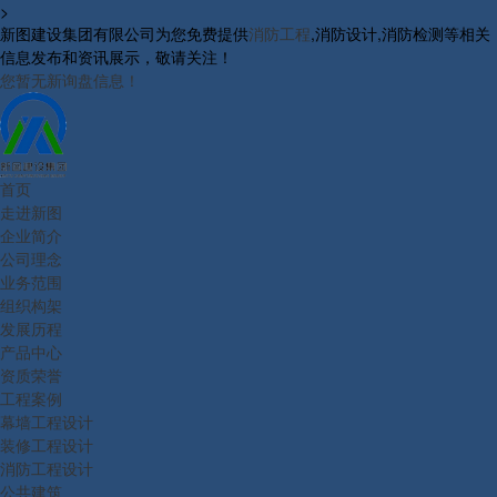
>
新图建设集团有限公司为您免费提供
消防工程
,消防设计,消防检测等相关
信息发布和资讯展示，敬请关注！
您暂无新询盘信息！
首页
走进新图
企业简介
公司理念
业务范围
组织构架
发展历程
产品中心
资质荣誉
工程案例
幕墙工程设计
装修工程设计
消防工程设计
公共建筑