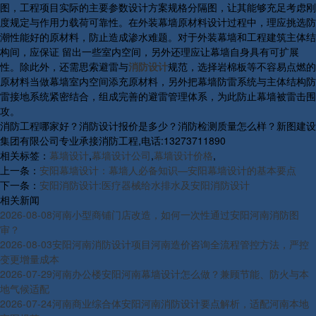
图，工程项目实际的主要参数设计方案规格分隔图，让其能够充足考虑刚
度规定与作用力载荷可靠性。在外装幕墙原材料设计过程中，理应挑选防
潮性能好的原材料，防止造成渗水难题。对于外装幕墙和工程建筑主体结
构间，应保证 留出一些室内空间，另外还理应让幕墙自身具有可扩展
性。除此外，还需思索避雷与
消防设计
规范，选择岩棉板等不容易点燃的
原材料当做幕墙室内空间添充原材料，另外把幕墙防雷系统与主体结构防
雷接地系统紧密结合，组成完善的避雷管理体系，为此防止幕墙被雷击围
攻。
消防工程哪家好？消防设计报价是多少？消防检测质量怎么样？新图建设
集团有限公司专业承接消防工程,电话:13273711890
相关标签：
幕墙设计
,
幕墙设计公司
,
幕墙设计价格
,
上一条：
安阳幕墙设计：幕墙人必备知识—安阳幕墙设计的基本要点
下一条：
安阳消防设计:医疗器械给水排水及安阳消防设计
相关新闻
2026-08-08
河南小型商铺门店改造，如何一次性通过安阳河南消防图
审？
2026-08-03
安阳河南消防设计项目河南造价咨询全流程管控方法，严控
变更增量成本
2026-07-29
河南办公楼安阳河南幕墙设计怎么做？兼顾节能、防火与本
地气候适配
2026-07-24
河南商业综合体安阳河南消防设计要点解析，适配河南本地