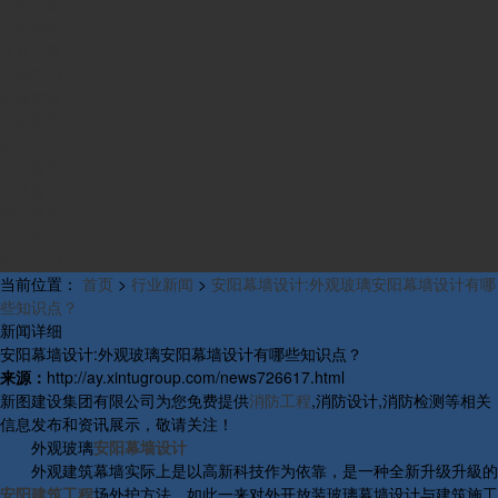
业务范围
组织构架
发展历程
产品中心
资质荣誉
工程案例
新闻中心
公司新闻
行业新闻
研发新闻
行业概况
联系我们
当前位置：
首页
>
行业新闻
>
安阳幕墙设计:外观玻璃安阳幕墙设计有哪
些知识点？
新闻详细
安阳幕墙设计:外观玻璃安阳幕墙设计有哪些知识点？
来源：
http://ay.xintugroup.com/news726617.html
新图建设集团有限公司为您免费提供
消防工程
,消防设计,消防检测等相关
信息发布和资讯展示，敬请关注！
外观玻璃
安阳幕墙设计
外观建筑幕墙实际上是以高新科技作为依靠，是一种全新升级升級的
安阳建筑工程
场外护方法，如此一来对外开放装玻璃幕墙设计与建筑施工