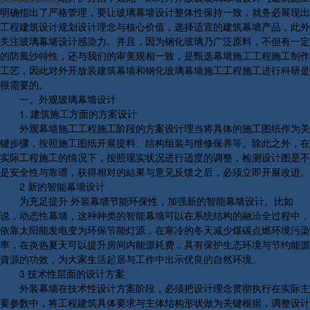
明确指出了严格管理，要让玻璃幕墙设计整体性保持一致，就务必展现出
工程建筑设计规划设计理念与核心价值，选择适宜的建筑幕墙产品，此外
关注玻璃幕墙设计感染力。并且，因为钢化玻璃乃广泛原料，不但有一定
的防風沙特性，还与我们的审美观相一致，是甄选幕墙施工工程施工制作
工艺，因此对外开放装建筑幕墙和钢化玻璃幕墙施工工程施工进行科研是
很需要的。
一、外观玻璃幕墙设计
1. 建筑施工方面的方案设计
外观幕墙施工工程施工阶段的方案设计理当将具体的施工图纸作为关
键步骤，按照施工图纸开展提料、结构组装与维修保养等。除此之外，在
实际工程施工的情况下，按照现实状况进行适度的调整，检测设计图是不
是安全性与靠谱，获得相对的結果与意见反馈之后，必须立即开展改进。
2 新的智能幕墙设计
为充足提升 外装幕墙节能环保性，加强新的智能幕墙设计。比如
说，动态性幕墙，这种种类的智能幕墙可以在系统结构的融洽全过程中，
依靠太阳能发电变为环保节能灯源，在寒冷的冬天减少煤碳点燃环境污染
率，在炎热夏天可以提升房间内能源耗费，具有保护生态环境与节约能源
資源的功效，为大家生活起居与工作中出示优良的自然环境。
3 技术性层面的设计方案
外装幕墙在技术性设计方案阶段，必须把设计理念贯彻执行在实际主
要参数中，将工程建筑具体要求与主体结构形状做为关键根据，调整设计