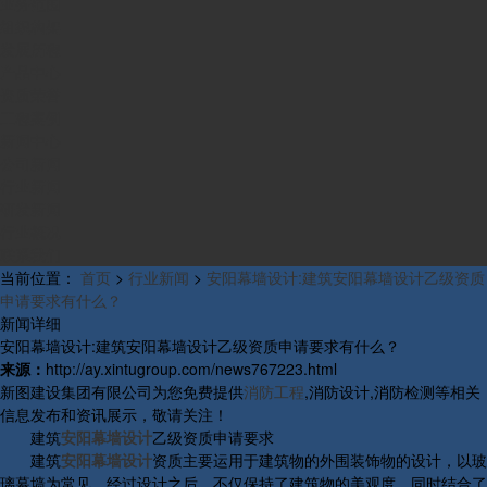
业务范围
组织构架
发展历程
产品中心
资质荣誉
工程案例
新闻中心
公司新闻
行业新闻
研发新闻
行业概况
联系我们
当前位置：
首页
>
行业新闻
>
安阳幕墙设计:建筑安阳幕墙设计乙级资质
申请要求有什么？
新闻详细
安阳幕墙设计:建筑安阳幕墙设计乙级资质申请要求有什么？
来源：
http://ay.xintugroup.com/news767223.html
新图建设集团有限公司为您免费提供
消防工程
,消防设计,消防检测等相关
信息发布和资讯展示，敬请关注！
建筑
安阳幕墙设计
乙级资质申请要求
建筑
安阳幕墙设计
资质主要运用于建筑物的外围装饰物的设计，以玻
璃幕墙为常见。经过设计之后，不仅保持了建筑物的美观度，同时结合了