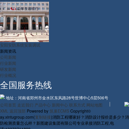
安阳安防系统安装调试
新闻资讯
公司新闻
行业新闻
研发新闻
行业概况
全国服务热线
地址：河南省郑州市金水区东风路28号世博中心5层506号
公司首页
走近我们
产品中心
新闻中心
联系方式
网站地图
XML
返回顶部
Powered by
筑巢ECMS
Copyright©
ay.xintugroup.com(
复制链接
)消防工程哪家好？消防设计报价是多少？消
防检测质量怎么样？新图建设集团有限公司专业承接消防工程,电
话:13273711890