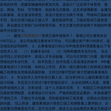
装饰的作用，把建筑物修饰的更加完美。该设计广泛应用于体育馆、酒
店、商场、车站、写字楼等，包括单元式幕墙、点支承玻璃幕墙、金属与
石材幕墙、采光屋顶等类型。其设计资质分为两个等级，甲级和乙级标准
不同，首次办理只能从乙级入手，要想获得甲级，只能在取得乙级资质
后，再去建设主管部门办理资质升级。本文主要为您讲述两个等级的申请
条件分别是什么。
一、建筑
安阳幕墙设计
资质乙级申请条件 1、幕墙公司注册资本在
100万以上，老公司如果注册资本不符合，可以通过资产审计的形式，提
交相应的证明材料。 2、从事幕墙设计的公司申报资质时需要配备以下专
业技术人员： （1）机械专业3名； （2）结构和建筑专业共2名。 在企
业寻找人才的过程中，发现人才专业较偏，可以与主管部门沟通，能不能
用相近的专业代替。 3、技术负责人 技术负责人应该满足的条件：8年建
筑幕墙设计工作经验、本科以上学历、具有一级注册结构工程师或注册机
械工程师执业资格或高级职称、主持过2项中型或1项大型建筑幕墙项目
设计。 4、专业技术人员中的非注册人员，应当有3年以上建筑幕墙方面
设计经验，并且至少主持过1项中型项目设计，企业在招聘人员是，需要
找带业绩的人员，没有业绩，这个人员基本没用。 5、有固定工作场所和
完善的管理制度，在幕墙设计行业内，严格的制度是必要的，本身就属于
严谨的工作，不能出半点纰漏，否则直接影响工程质量，后期会出现很大
的问题。 综上所述，建筑幕墙设计资质乙级工程师数量上要求较少。企
业想要办理难度也不高，但不论怎样，新设立企业如果想从事这方面设计