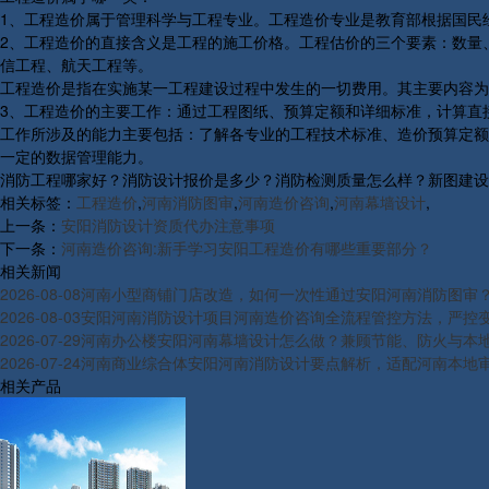
1、工程造价属于管理科学与工程专业。工程造价专业是教育部根据国民
2、工程造价的直接含义是工程的施工价格。工程估价的三个要素：数量
信工程、航天工程等。
工程造价是指在实施某一工程建设过程中发生的一切费用。其主要内容为
3、工程造价的主要工作：通过工程图纸、预算定额和详细标准，计算直
工作所涉及的能力主要包括：了解各专业的工程技术标准、造价预算定额
一定的数据管理能力。
消防工程哪家好？消防设计报价是多少？消防检测质量怎么样？新图建设集团有
相关标签：
工程造价
,
河南消防图审
,
河南造价咨询
,
河南幕墙设计
,
上一条：
安阳消防设计资质代办注意事项
下一条：
河南造价咨询:新手学习安阳工程造价有哪些重要部分？
相关新闻
2026-08-08
河南小型商铺门店改造，如何一次性通过安阳河南消防图审
2026-08-03
安阳河南消防设计项目河南造价咨询全流程管控方法，严控
2026-07-29
河南办公楼安阳河南幕墙设计怎么做？兼顾节能、防火与本
2026-07-24
河南商业综合体安阳河南消防设计要点解析，适配河南本地
相关产品