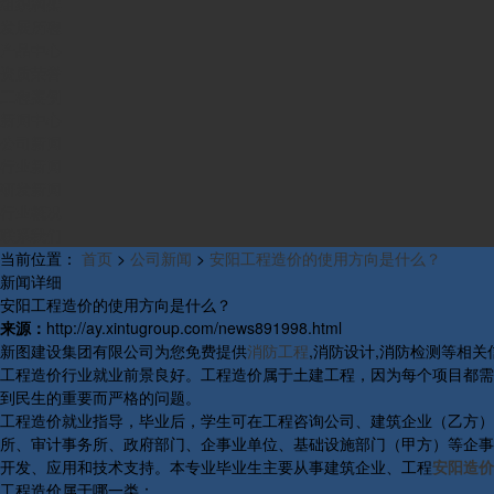
组织构架
发展历程
产品中心
资质荣誉
工程案例
新闻中心
公司新闻
行业新闻
研发新闻
行业概况
联系我们
当前位置：
首页
>
公司新闻
>
安阳工程造价的使用方向是什么？
新闻详细
安阳工程造价的使用方向是什么？
来源：
http://ay.xintugroup.com/news891998.html
新图建设集团有限公司为您免费提供
消防工程
,消防设计,消防检测等相
工程造价行业就业前景良好。工程造价属于土建工程，因为每个项目都需
到民生的重要而严格的问题。
工程造价就业指导，毕业后，学生可在工程咨询公司、建筑企业（乙方）
所、审计事务所、政府部门、企事业单位、基础设施部门（甲方）等企事
开发、应用和技术支持。本专业毕业生主要从事建筑企业、工程
安阳造价
工程造价属于哪一类：