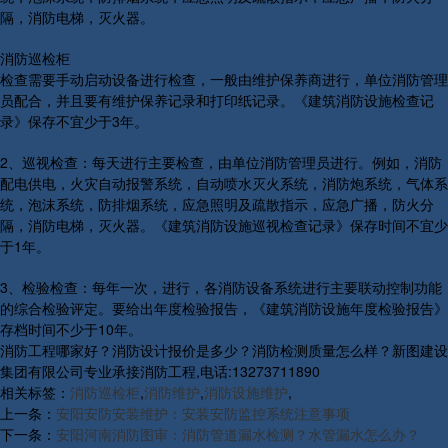
隔，消防电梯，灭火器。
消防巡检柜
检查需要手动启动设备进行检查，一般由维护保养商进行，单位消防管理
员配合，并且要有维护保养记录和打印纸记录。《建筑消防设施检查记
录》保存不宜少于3年。
2、巡视检查：每天进行主要检查，由单位消防管理员进行。例如，消防
配电供电，火灾自动报警系统，自动喷水灭火系统，消防炮系统，气体系
统，泡沫系统，防排烟系统，应急照明及疏散指示，应急广播，防火分
隔，消防电梯，灭火器。《建筑消防设施巡视检查记录》保存时间不宜少
于1年。
3、检验检查：每年一次，进行，各消防设备系统进行主要联动控制功能
的综合检验评定。要给出年度检验报告，《建筑消防设施年度检验报告》
存档时间不少于10年。
消防工程哪家好？消防设计报价是多少？消防检测质量怎么样？新图建设
集团有限公司专业承接消防工程,电话:13273711890
相关标签：
消防巡检柜
,
消防维护
,
消防设施维护
,
上一条：
安阳安防安装维护：安装安防监控系统注意事项
下一条：
安阳河南消防图审：消防管道漏水检测？水管漏水怎么办？