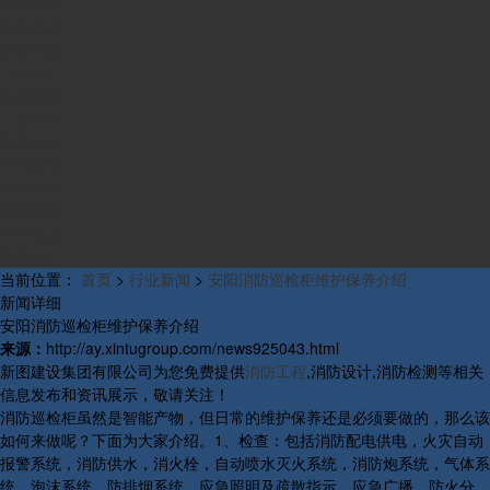
业务范围
组织构架
发展历程
产品中心
资质荣誉
工程案例
新闻中心
公司新闻
行业新闻
研发新闻
行业概况
联系我们
当前位置：
首页
>
行业新闻
>
安阳消防巡检柜维护保养介绍
新闻详细
安阳消防巡检柜维护保养介绍
来源：
http://ay.xintugroup.com/news925043.html
新图建设集团有限公司为您免费提供
消防工程
,消防设计,消防检测等相关
信息发布和资讯展示，敬请关注！
消防巡检柜虽然是智能产物，但日常的维护保养还是必须要做的，那么该
如何来做呢？下面为大家介绍。1、检查：包括消防配电供电，火灾自动
报警系统，消防供水，消火栓，自动喷水灭火系统，消防炮系统，气体系
统，泡沫系统，防排烟系统，应急照明及疏散指示，应急广播，防火分