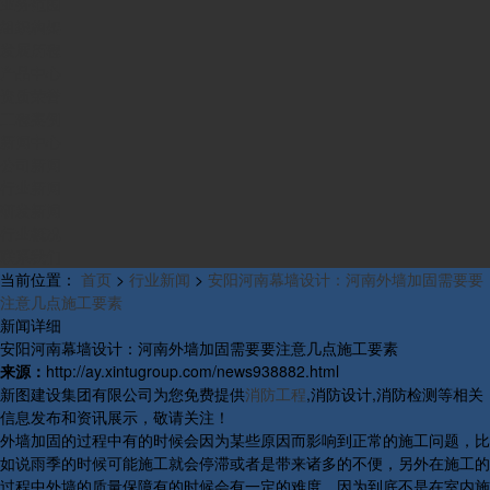
业务范围
组织构架
发展历程
产品中心
资质荣誉
工程案例
新闻中心
公司新闻
行业新闻
研发新闻
行业概况
联系我们
当前位置：
首页
>
行业新闻
>
安阳河南幕墙设计：河南外墙加固需要要
注意几点施工要素
新闻详细
安阳河南幕墙设计：河南外墙加固需要要注意几点施工要素
来源：
http://ay.xintugroup.com/news938882.html
新图建设集团有限公司为您免费提供
消防工程
,消防设计,消防检测等相关
信息发布和资讯展示，敬请关注！
外墙加固的过程中有的时候会因为某些原因而影响到正常的施工问题，比
如说雨季的时候可能施工就会停滞或者是带来诸多的不便，另外在施工的
过程中外墙的质量保障有的时候会有一定的难度，因为到底不是在室内施