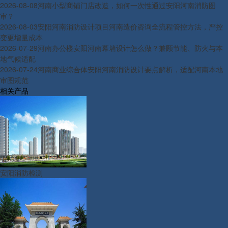
2026-08-08
河南小型商铺门店改造，如何一次性通过安阳河南消防图
审？
2026-08-03
安阳河南消防设计项目河南造价咨询全流程管控方法，严控
变更增量成本
2026-07-29
河南办公楼安阳河南幕墙设计怎么做？兼顾节能、防火与本
地气候适配
2026-07-24
河南商业综合体安阳河南消防设计要点解析，适配河南本地
审图规范
相关产品
安阳消防检测