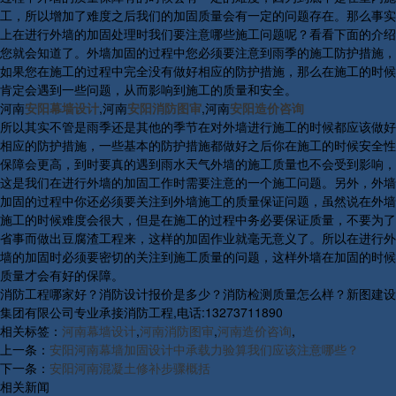
工，所以增加了难度之后我们的加固质量会有一定的问题存在。那么事实
上在进行外墙的加固处理时我们要注意哪些施工问题呢？看看下面的介绍
您就会知道了。外墙加固的过程中您必须要注意到雨季的施工防护措施，
如果您在施工的过程中完全没有做好相应的防护措施，那么在施工的时候
肯定会遇到一些问题，从而影响到施工的质量和安全。
河南
安阳幕墙设计
,河南
安阳消防图审
,河南
安阳造价咨询
所以其实不管是雨季还是其他的季节在对外墙进行施工的时候都应该做好
相应的防护措施，一些基本的防护措施都做好之后你在施工的时候安全性
保障会更高，到时要真的遇到雨水天气外墙的施工质量也不会受到影响，
这是我们在进行外墙的加固工作时需要注意的一个施工问题。另外，外墙
加固的过程中你还必须要关注到外墙施工的质量保证问题，虽然说在外墙
施工的时候难度会很大，但是在施工的过程中务必要保证质量，不要为了
省事而做出豆腐渣工程来，这样的加固作业就毫无意义了。所以在进行外
墙的加固时必须要密切的关注到施工质量的问题，这样外墙在加固的时候
质量才会有好的保障。
消防工程哪家好？消防设计报价是多少？消防检测质量怎么样？新图建设
集团有限公司专业承接消防工程,电话:13273711890
相关标签：
河南幕墙设计
,
河南消防图审
,
河南造价咨询
,
上一条：
安阳河南幕墙加固设计中承载力验算我们应该注意哪些？
下一条：
安阳河南混凝土修补步骤概括
相关新闻