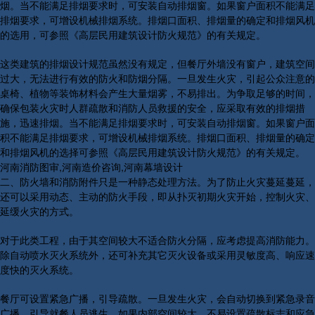
烟。当不能满足排烟要求时，可安装自动排烟窗。如果窗户面积不能满足
排烟要求，可增设机械排烟系统。排烟口面积、排烟量的确定和排烟风机
的选用，可参照《高层民用建筑设计防火规范》的有关规定。
这类建筑的排烟设计规范虽然没有规定，但餐厅外墙没有窗户，建筑空间
过大，无法进行有效的防火和防烟分隔。一旦发生火灾，引起公众注意的
桌椅、植物等装饰材料会产生大量烟雾，不易排出。为争取足够的时间，
确保包装火灾时人群疏散和消防人员救援的安全，应采取有效的排烟措
施，迅速排烟。当不能满足排烟要求时，可安装自动排烟窗。如果窗户面
积不能满足排烟要求，可增设机械排烟系统。排烟口面积、排烟量的确定
和排烟风机的选择可参照《高层民用建筑设计防火规范》的有关规定。
河南消防图审,河南造价咨询,河南幕墙设计
二、防火墙和消防附件只是一种静态处理方法。为了防止火灾蔓延蔓延，
还可以采用动态、主动的防火手段，即从扑灭初期火灾开始，控制火灾、
延缓火灾的方式。
对于此类工程，由于其空间较大不适合防火分隔，应考虑提高消防能力。
除自动喷水灭火系统外，还可补充其它灭火设备或采用灵敏度高、响应速
度快的灭火系统。
餐厅可设置紧急广播，引导疏散。一旦发生火灾，会自动切换到紧急录音
广播，引导就餐人员逃生。如果内部空间较大，不易设置疏散标志和应急