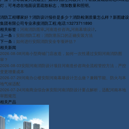
灯，可考虑在地面设置疏散标志，增加数量和照明。
消防工程哪家好？消防设计报价是多少？消防检测质量怎么样？新图建设
集团有限公司专业承接消防工程,电话:13273711890
相关标签：
河南消防图审
,
河南造价咨询
,
河南幕墙设计
,
上一条：
安阳消防工程：消防泄压口的正确安装方法
下一条：
如何进行安阳消防安全专项评估？
相关新闻
2026-08-08
河南小型商铺门店改造，如何一次性通过安阳河南消防图
审？
2026-08-03
安阳河南消防设计项目河南造价咨询全流程管控方法，严控
变更增量成本
2026-07-29
河南办公楼安阳河南幕墙设计怎么做？兼顾节能、防火与本
地气候适配
2026-07-24
河南商业综合体安阳河南消防设计要点解析，适配河南本地
审图规范
相关产品