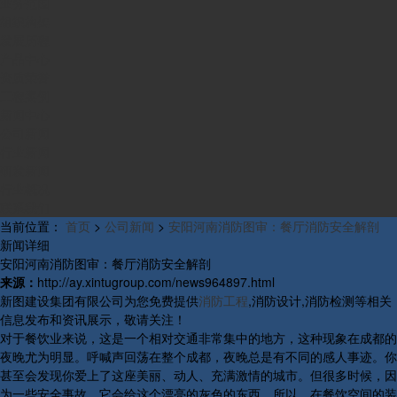
业务范围
组织构架
发展历程
产品中心
资质荣誉
工程案例
新闻中心
公司新闻
行业新闻
研发新闻
行业概况
联系我们
当前位置：
首页
>
公司新闻
>
安阳河南消防图审：餐厅消防安全解剖
新闻详细
安阳河南消防图审：餐厅消防安全解剖
来源：
http://ay.xintugroup.com/news964897.html
新图建设集团有限公司为您免费提供
消防工程
,消防设计,消防检测等相关
信息发布和资讯展示，敬请关注！
对于餐饮业来说，这是一个相对交通非常集中的地方，这种现象在成都的
夜晚尤为明显。呼喊声回荡在整个成都，夜晚总是有不同的感人事迹。你
甚至会发现你爱上了这座美丽、动人、充满激情的城市。但很多时候，因
为一些安全事故，它会给这个漂亮的灰色的东西，所以，在餐饮空间的装