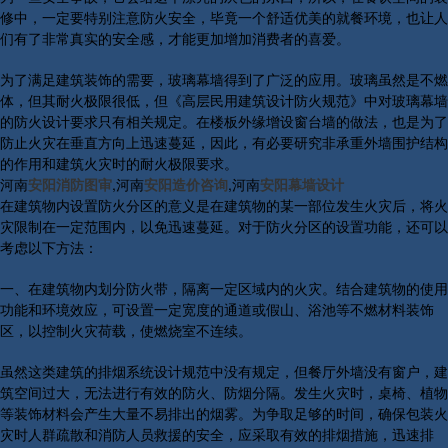
修中，一定要特别注意防火安全，毕竟一个舒适优美的就餐环境，也让人
们有了非常真实的安全感，才能更加增加消费者的喜爱。
为了满足建筑装饰的需要，玻璃幕墙得到了广泛的应用。玻璃虽然是不燃
体，但其耐火极限很低，但《高层民用建筑设计防火规范》中对玻璃幕墙
的防火设计要求只有相关规定。在楼板外缘增设窗台墙的做法，也是为了
防止火灾在垂直方向上迅速蔓延，因此，有必要研究非承重外墙围护结构
的作用和建筑火灾时的耐火极限要求。
河南
安阳消防图审
,河南
安阳造价咨询
,河南
安阳幕墙设计
在建筑物内设置防火分区的意义是在建筑物的某一部位发生火灾后，将火
灾限制在一定范围内，以免迅速蔓延。对于防火分区的设置功能，还可以
考虑以下方法：
一、在建筑物内划分防火带，隔离一定区域内的火灾。结合建筑物的使用
功能和环境效应，可设置一定宽度的通道或假山、浴池等不燃材料装饰
区，以控制火灾荷载，使燃烧室不连续。
虽然这类建筑的排烟系统设计规范中没有规定，但餐厅外墙没有窗户，建
筑空间过大，无法进行有效的防火、防烟分隔。发生火灾时，桌椅、植物
等装饰材料会产生大量不易排出的烟雾。为争取足够的时间，确保包装火
灾时人群疏散和消防人员救援的安全，应采取有效的排烟措施，迅速排