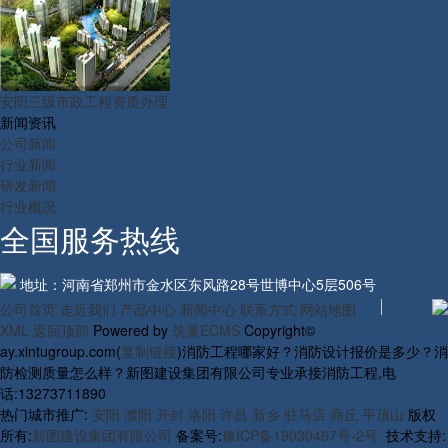
安阳三级市政工程资质办理
新闻资讯
公司新闻
行业新闻
研发新闻
行业概况
全国服务热线
地址：河南省郑州市金水区东风路28号世博中心5层506号
公司首页
走近我们
产品中心
新闻中心
联系方式
网站地图
XML
返回顶部
Powered by
筑巢ECMS
Copyright©
ay.xintugroup.com(
复制链接
)消防工程哪家好？消防设计报价是多少？消
防检测质量怎么样？新图建设集团有限公司专业承接消防工程,电
话:13273711890
热门城市推广:
安阳
濮阳
开封
洛阳
许昌
新乡
驻马店
商丘
平顶山
版权
所有:
新图建设集团有限公司
备案号:
豫ICP备19030467号-2号
技术支持: