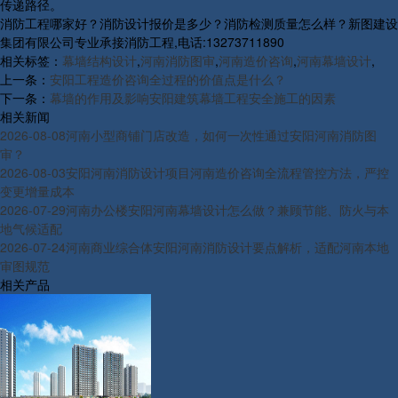
传递路径。
消防工程哪家好？消防设计报价是多少？消防检测质量怎么样？新图建设
集团有限公司专业承接消防工程,电话:13273711890
相关标签：
幕墙结构设计
,
河南消防图审
,
河南造价咨询
,
河南幕墙设计
,
上一条：
安阳工程造价咨询全过程的价值点是什么？
下一条：
幕墙的作用及影响安阳建筑幕墙工程安全施工的因素
相关新闻
2026-08-08
河南小型商铺门店改造，如何一次性通过安阳河南消防图
审？
2026-08-03
安阳河南消防设计项目河南造价咨询全流程管控方法，严控
变更增量成本
2026-07-29
河南办公楼安阳河南幕墙设计怎么做？兼顾节能、防火与本
地气候适配
2026-07-24
河南商业综合体安阳河南消防设计要点解析，适配河南本地
审图规范
相关产品