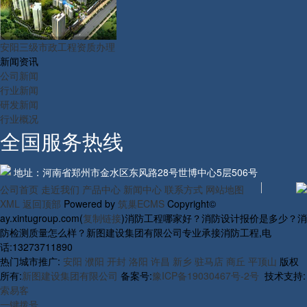
安阳三级市政工程资质办理
新闻资讯
公司新闻
行业新闻
研发新闻
行业概况
全国服务热线
地址：河南省郑州市金水区东风路28号世博中心5层506号
公司首页
走近我们
产品中心
新闻中心
联系方式
网站地图
XML
返回顶部
Powered by
筑巢ECMS
Copyright©
ay.xintugroup.com(
复制链接
)消防工程哪家好？消防设计报价是多少？消
防检测质量怎么样？新图建设集团有限公司专业承接消防工程,电
话:13273711890
热门城市推广:
安阳
濮阳
开封
洛阳
许昌
新乡
驻马店
商丘
平顶山
版权
所有:
新图建设集团有限公司
备案号:
豫ICP备19030467号-2号
技术支持:
索易客
一键拨号