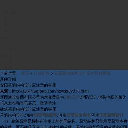
业务范围
组织构架
发展历程
产品中心
资质荣誉
工程案例
新闻中心
公司新闻
行业新闻
研发新闻
行业概况
联系我们
当前位置：
首页
>
行业新闻
>
安阳幕墙结构设计应注意的事项
新闻详细
安阳幕墙结构设计应注意的事项
来源：
http://ay.xintugroup.com/news987376.html
新图建设集团有限公司为您免费提供
消防工程
,消防设计,消防检测等相关
信息发布和资讯展示，敬请关注！
建筑幕墙结构设计应注意的事项
幕墙结构设计,河南
安阳消防图审
,河南
安阳造价咨询
,河南
安阳幕墙设计
（1） 建筑幕墙是悬挂在主楼上的外围结构。幕墙结构只能承受幕墙本身
的荷载，而不能承受来自主体建筑的荷载。幕墙结构所承受的荷载必须通