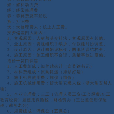
燃：燃料动力费
经：经常修理费
养：养路费及车船税
折：折旧费
大：大修理费人：机上人工费。
投资偏差四大原因：
1、客观原因：人材然基交社法，客观原因有其他。
2、业主原因：资规组织手续少，付款延时协调差。
3、设计原因：设计缺陷设标变，图纸延误结构变。
4、施工原因：施工组织不合理，质量事故进度偏。
造价干货口诀篇
1、人工费组成：加奖贴殊计（嘉奖铁书记）
2、材料费组成：原购耗运（愿够好运）
3、施工机具使用费：施仪（司仪）
4、施工机械使用费：折大常安燃人税（浙大常安然人
睡）
5、企业管理费：三工（管理人员工资/工会经费/职工
教育经费）差使用保险税，财检劳办（三公差使用保险
税，裁剪老公）
6、规费组成：污保公（五保公）