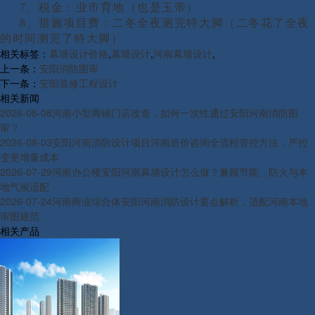
7、税金：业市育地（也是玉帝）
8、措施项目费：二冬全夜测完特大脚（二冬花了全夜
的时间测完了特大脚）
相关标签：
幕墙设计价格
,
幕墙设计
,
河南幕墙设计
,
上一条：
安阳消防图审
下一条：
安阳装修工程设计
相关新闻
2026-08-08
河南小型商铺门店改造，如何一次性通过安阳河南消防图
审？
2026-08-03
安阳河南消防设计项目河南造价咨询全流程管控方法，严控
变更增量成本
2026-07-29
河南办公楼安阳河南幕墙设计怎么做？兼顾节能、防火与本
地气候适配
2026-07-24
河南商业综合体安阳河南消防设计要点解析，适配河南本地
审图规范
相关产品