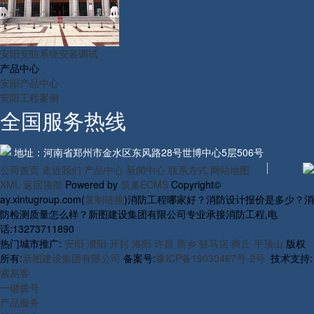
安阳安防系统安装调试
产品中心
安阳产品中心
安阳工程案例
全国服务热线
地址：河南省郑州市金水区东风路28号世博中心5层506号
公司首页
走近我们
产品中心
新闻中心
联系方式
网站地图
XML
返回顶部
Powered by
筑巢ECMS
Copyright©
ay.xintugroup.com(
复制链接
)消防工程哪家好？消防设计报价是多少？消
防检测质量怎么样？新图建设集团有限公司专业承接消防工程,电
话:13273711890
热门城市推广:
安阳
濮阳
开封
洛阳
许昌
新乡
驻马店
商丘
平顶山
版权
所有:
新图建设集团有限公司
备案号:
豫ICP备19030467号-2号
技术支持:
索易客
一键拨号
产品服务