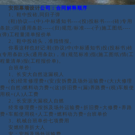
安阳幕墙设计
公司：
合同解释顺序
1、鞋中投砖,同归子弹
(鞋)协议---(中)-中标通知书----(投)投标书----(砖)专用
条款;(同)通用条款-----(归)规范/标准----(子)施工图纸----
(弹)工程量清单报价单
2、鞋中投砖头，准指情报。
你看这样也好记
:鞋(协议)中(中标通知书)投(投标书)砖
(专用条款)头(通用条款)，准(规范标准)指(施工图纸)情(工
程量清单)报(工程报价单)。
台班单价
:
1、长安大自然这漏税人
(长)经常修理费+(安)安拆费及场外运输费+(大)大修理
费+(自然)燃料动力费+(这)折旧费+(漏)养路费+(税)车般使
用税+(人)人工费
2、长安浙大漏税人自燃
经常修理费
+按拆及场外运输费+折旧费+大修费+养路
费+车船使用税+人工费+燃料动力费=台班单价
3、机械台班单价七项费用
安燃经养折大人
安：安拆及场外运输费