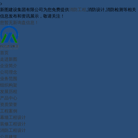
>
新图建设集团有限公司为您免费提供
消防工程
,消防设计,消防检测等相关
信息发布和资讯展示，敬请关注！
您暂无新询盘信息！
首页
走进新图
企业简介
公司理念
业务范围
组织构架
发展历程
产品中心
资质荣誉
工程案例
幕墙工程设计
装修工程设计
消防工程设计
公共建筑