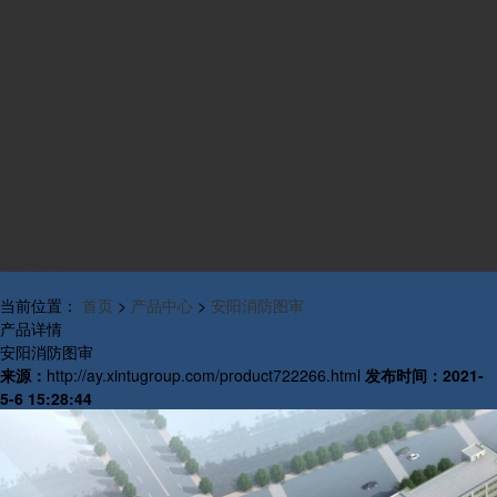
业务范围
组织构架
发展历程
产品中心
资质荣誉
工程案例
新闻中心
公司新闻
行业新闻
研发新闻
行业概况
联系我们
当前位置：
首页
>
产品中心
>
安阳消防图审
产品详情
安阳消防图审
来源：
http://ay.xintugroup.com/product722266.html
发布时间：
2021-
5-6 15:28:44