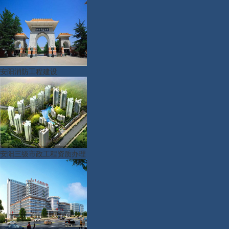
安阳消防工程建设
安阳三级市政工程资质办理