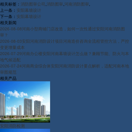
相关标签：
消防图审公司
,
消防图审
,
河南消防图审
,
上一条：
安阳幕墙设计
下一条：
安阳幕墙设计
相关新闻
2026-08-08
河南小型商铺门店改造，如何一次性通过安阳河南消防图
审？
2026-08-03
安阳河南消防设计项目河南造价咨询全流程管控方法，严控
变更增量成本
2026-07-29
河南办公楼安阳河南幕墙设计怎么做？兼顾节能、防火与本
地气候适配
2026-07-24
河南商业综合体安阳河南消防设计要点解析，适配河南本地
审图规范
相关产品
安阳消防检测