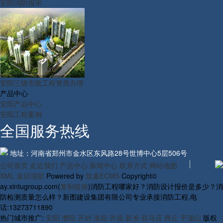
安阳消防报审
安阳三级市政工程资质办理
产品中心
安阳产品中心
安阳工程案例
全国服务热线
地址：河南省郑州市金水区东风路28号世博中心5层506号
公司首页
走近我们
产品中心
新闻中心
联系方式
网站地图
XML
返回顶部
Powered by
筑巢ECMS
Copyright©
ay.xintugroup.com(
复制链接
)消防工程哪家好？消防设计报价是多少？消
防检测质量怎么样？新图建设集团有限公司专业承接消防工程,电
话:13273711890
热门城市推广:
安阳
濮阳
开封
洛阳
许昌
新乡
驻马店
商丘
平顶山
版权