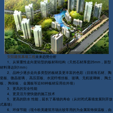
安阳建筑幕墙工程
未来趋势分析
1、从笨重性走向更轻型的板材和结构（天然石材厚度25mm，新型
材料薄达到1mm）
2、品种少逐步走向多类型的板材及更丰富的色彩（目前有石材、陶
瓷板、微晶玻璃 、高压层板、水泥纤维丝板、玻璃、无机玻璃钢 、陶土
板 、陶保板 、金属板等近60种板材应用在外墙）
3、更高的安全性能
4、更灵活方便快捷的施工技术
5、更高的防水 性能，延长了幕墙的寿命（从封闭式幕墙发展到开放
式幕墙）
6、环保节能（现今欧美建筑市场比较常用的为金属装饰保温板，由