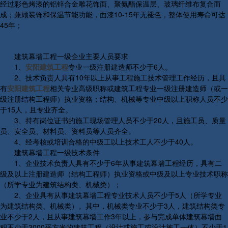
经过彩色烤漆的铝锌合金雕花饰面、聚氨酯保温层、玻璃纤维布复合而
成；兼顾装饰和保温节能功能，面漆10-15年无褪色，整体使用寿命可达
45年；
建筑幕墙工程一级企业主要人员要求
1、
安阳建筑工程
专业一级注册建造师不少于6人。
2、技术负责人具有10年以上从事工程施工技术管理工作经历，且具
有
安阳建筑工程
相关专业高级职称或建筑工程专业一级注册建造师（或一
级注册结构工程师）执业资格；结构、机械等专业中级以上职称人员不少
于15人，且专业齐全。
3、持有岗位证书的施工现场管理人员不少于20人，且施工员、质量
员、安全员、材料员、资料员等人员齐全。
4、经考核或培训合格的中级工以上技术工人不少于40人。
建筑幕墙工程一级技术条件
1、企业技术负责人具有不少于6年从事建筑幕墙工程经历，具有二
级及以上注册建造师（结构工程师）执业资格或中级及以上专业技术职称
（所学专业为建筑结构类、机械类）；
2、企业具有从事建筑幕墙工程专业技术人员不少于5人（所学专业
为建筑结构类、机械类）。其中，机械类专业不少于3人，建筑结构类专
业不少于2人，且从事建筑幕墙工作3年以上，参与完成单体建筑幕墙面
积不少于3000平方米的建筑工程（设计或施工或设计施工一体）不少于1