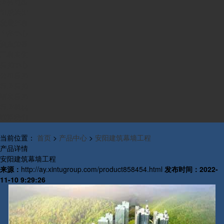
业务范围
组织构架
发展历程
产品中心
资质荣誉
工程案例
新闻中心
公司新闻
行业新闻
研发新闻
行业概况
联系我们
当前位置：
首页
>
产品中心
>
安阳建筑幕墙工程
产品详情
安阳建筑幕墙工程
来源：
http://ay.xintugroup.com/product858454.html
发布时间：
2022-
11-10 9:29:26