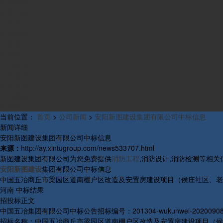
组织构架
发展历程
产品中心
资质荣誉
工程案例
新闻中心
公司新闻
行业新闻
研发新闻
行业概况
联系我们
当前位置：
首页
>
公司新闻
>
安阳新图建设集团有限公司中标信息
新闻详细
安阳新图建设集团有限公司中标信息
来源：
http://ay.xintugroup.com/news533707.html
新图建设集团有限公司为您免费提供
消防工程
,消防设计,消防检测等相
安阳新图建设
集团有限公司中标信息
中国五冶商丘市梁园区道南棚户区改造及安置房建设项目（侯庄社区、老
河南 中标结果
招投标正文
中国五冶集团有限公司中标公告招标编号：201304-wukunwei-20200908
招标名称：中国五冶商丘市梁园区道南棚户区改造及安置房建设项目（侯