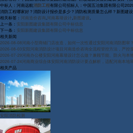
中标人：河南远航
消防工程
有限公司招标人：中国五冶集团有限公司2020
消防工程哪家好？消防设计报价是多少？消防检测质量怎么样？新图建设集团有
相关标签：
河南造价咨询
,
河南幕墙设计
,
新图建设
,
上一条：
安阳新图建设集团有限公司中标信息
下一条：
安阳新图建设集团有限公司中标信息
相关新闻
2026-08-08
河南小型商铺门店改造，如何一次性通过安阳河南消防图审
2026-08-03
安阳河南消防设计项目河南造价咨询全流程管控方法，严控
2026-07-29
河南办公楼安阳河南幕墙设计怎么做？兼顾节能、防火与本
2026-07-24
河南商业综合体安阳河南消防设计要点解析，适配河南本地
相关产品
安阳消防检测