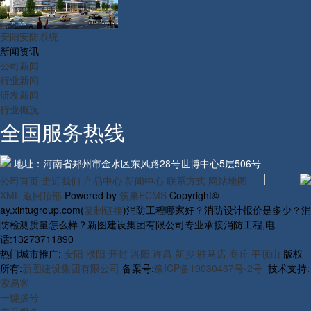
安阳安防系统
新闻资讯
公司新闻
行业新闻
研发新闻
行业概况
全国服务热线
地址：河南省郑州市金水区东风路28号世博中心5层506号
公司首页
走近我们
产品中心
新闻中心
联系方式
网站地图
XML
返回顶部
Powered by
筑巢ECMS
Copyright©
ay.xintugroup.com(
复制链接
)消防工程哪家好？消防设计报价是多少？消
防检测质量怎么样？新图建设集团有限公司专业承接消防工程,电
话:13273711890
热门城市推广:
安阳
濮阳
开封
洛阳
许昌
新乡
驻马店
商丘
平顶山
版权
所有:
新图建设集团有限公司
备案号:
豫ICP备19030467号-2号
技术支持:
索易客
一键拨号