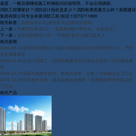
速度，一般后期继续施工时钢筋仍比较明亮，不会出现锈斑。
消防工程哪家好？消防设计报价是多少？消防检测质量怎么样？新图建设
集团有限公司专业承接消防工程,电话:13273711890
相关标签：
造价咨询公司
,
造价咨询
,
河南造价咨询
,
上一条：
河南安阳幕墙设计：桩基检测的7种方法，全面总结！
下一条：
安阳消防图审公司：“早拆模”是什么施工技术？
相关新闻
2026-08-03
安阳河南消防设计项目河南造价咨询全流程管控方法，严控
变更增量成本
2026-03-20
从设计到竣工，安阳新图建设为河南企业提供一站式建筑服
务
2026-03-10
安阳河南造价咨询：精准控成本，让每一分钱都花在刀刃上
2025-12-05
安阳造价咨询：建筑装修总超预算？新图建设帮你把钱花在
刀刃上
相关产品