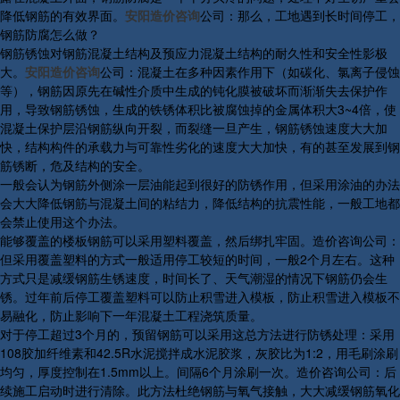
降低钢筋的有效界面。
安阳造价咨询
公司：那么，工地遇到长时间停工，
钢筋防腐怎么做？
钢筋锈蚀对钢筋混凝土结构及预应力混凝土结构的耐久性和安全性影极
大。
安阳造价咨询
公司：混凝土在多种因素作用下（如碳化、氯离子侵蚀
等），钢筋因原先在碱性介质中生成的钝化膜被破坏而渐渐失去保护作
用，导致钢筋锈蚀，生成的铁锈体积比被腐蚀掉的金属体积大3~4倍，使
混凝土保护层沿钢筋纵向开裂，而裂缝一旦产生，钢筋锈蚀速度大大加
快，结构构件的承载力与可靠性劣化的速度大大加快，有的甚至发展到钢
筋锈断，危及结构的安全。
一般会认为钢筋外侧涂一层油能起到很好的防锈作用，但采用涂油的办法
会大大降低钢筋与混凝土间的粘结力，降低结构的抗震性能，一般工地都
会禁止使用这个办法。
能够覆盖的楼板钢筋可以采用塑料覆盖，然后绑扎牢固。造价咨询公司：
但采用覆盖塑料的方式一般适用停工较短的时间，一般2个月左右。这种
方式只是减缓钢筋生锈速度，时间长了、天气潮湿的情况下钢筋仍会生
锈。过年前后停工覆盖塑料可以防止积雪进入模板，防止积雪进入模板不
易融化，防止影响下一年混凝土工程浇筑质量。
对于停工超过3个月的，预留钢筋可以采用这总方法进行防锈处理：采用
108胶加纤维素和42.5R水泥搅拌成水泥胶浆，灰胶比为1:2，用毛刷涂刷
均匀，厚度控制在1.5mm以上。间隔6个月涂刷一次。造价咨询公司：后
续施工启动时进行清除。此方法杜绝钢筋与氧气接触，大大减缓钢筋氧化