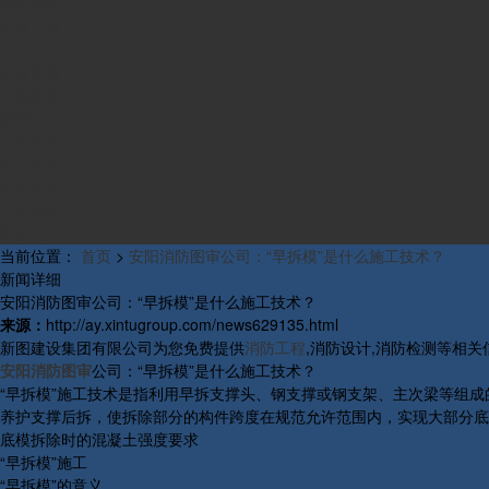
组织构架
发展历程
产品中心
资质荣誉
工程案例
新闻中心
公司新闻
行业新闻
研发新闻
行业概况
联系我们
当前位置：
首页
>
安阳消防图审公司：“早拆模”是什么施工技术？
新闻详细
安阳消防图审公司：“早拆模”是什么施工技术？
来源：
http://ay.xintugroup.com/news629135.html
新图建设集团有限公司为您免费提供
消防工程
,消防设计,消防检测等相
安阳消防图审
公司：“早拆模”是什么施工技术？
“早拆模”施工技术是指利用早拆支撑头、钢支撑或钢支架、主次梁等组成
养护支撑后拆，使拆除部分的构件跨度在规范允许范围内，实现大部分底
底模拆除时的混凝土强度要求
“早拆模”施工
“早拆模”的意义