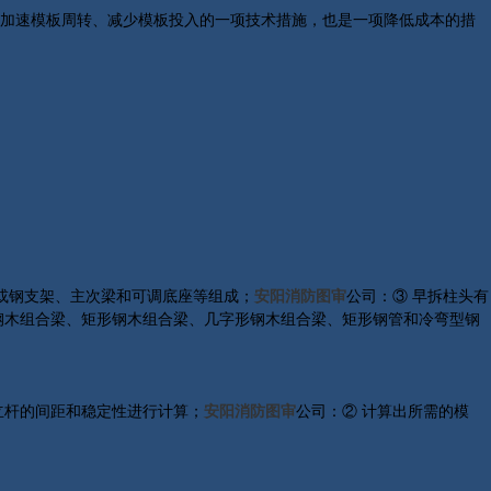
是加速模板周转、减少模板投入的一项技术措施，也是一项降低成本的措
或钢支架、主次梁和可调底座等组成；
安阳消防图审
公司：③ 早拆柱头有
钢木组合梁、矩形钢木组合梁、几字形钢木组合梁、矩形钢管和冷弯型钢
立杆的间距和稳定性进行计算；
安阳消防图审
公司：② 计算出所需的模