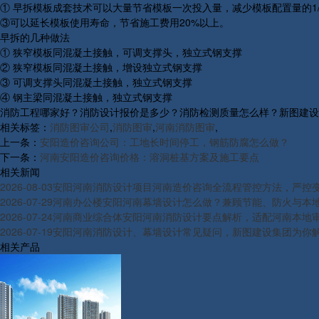
① 早拆模板成套技术可以大量节省模板一次投入量，减少模板配置量的1/
③可以延长模板使用寿命，节省施工费用20%以上。
早拆的几种做法
① 狭窄模板同混凝土接触，可调支撑头，独立式钢支撑
② 狭窄模板同混凝土接触，增设独立式钢支撑
③ 可调支撑头同混凝土接触，独立式钢支撑
④ 钢主梁同混凝土接触，独立式钢支撑
消防工程哪家好？消防设计报价是多少？消防检测质量怎么样？新图建设集团有
相关标签：
消防图审公司
,
消防图审
,
河南消防图审
,
上一条：
安阳造价咨询公司：工地长时间停工，钢筋防腐怎么做？
下一条：
河南安阳造价咨询价格：溶洞桩基方案及施工要点
相关新闻
2026-08-03
安阳河南消防设计项目河南造价咨询全流程管控方法，严控
2026-07-29
河南办公楼安阳河南幕墙设计怎么做？兼顾节能、防火与本
2026-07-24
河南商业综合体安阳河南消防设计要点解析，适配河南本地
2026-07-19
安阳河南消防设计、幕墙设计常见疑问，新图建设集团为你
相关产品