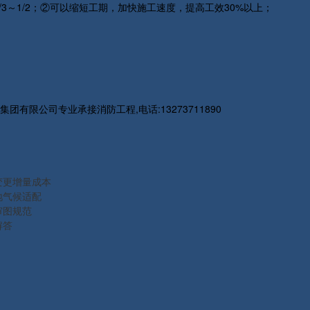
3～1/2；②可以缩短工期，加快施工速度，提高工效30%以上；
限公司专业承接消防工程,电话:13273711890
变更增量成本
地气候适配
审图规范
解答