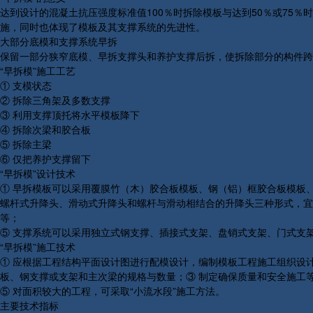
达到设计的混凝土抗压强度标准值100％时拆除模板与达到50％或75
施，同时也体现了模板及其支撑系统的先进性。
大部分底模和支撑系统早拆
保留一部分狭窄底模、早拆支撑头和养护支撑后拆，使拆除部分的构件跨
“早拆模”施工工艺
① 支模状态
② 拆除三角架及多数支撑
③ 利用支撑顶托将水平模板降下
④ 拆除次梁和胶合板
⑤ 拆除主梁
⑥ 仅把养护支撑留下
“早拆模”设计技术
① 早拆模板可以采用覆膜竹（木）胶合板模板、钢（铝）框胶合板模板
螺杆式升降头、滑动式升降头和螺杆与滑动相结合的升降头三种形式，宜
等；
⑤ 支撑系统可以采用独立式钢支撑、插接式支架、盘销式支架、门式支
“早拆模”施工技术
① 应根据工程结构平面设计图进行配模设计，编制模板工程施工组织设
板、钢支撑或支架和主次梁的规格与数量；③ 制定确保质量和安全施工
⑤ 对面积较大的工程，可采取“小流水段”施工方法。
主要技术指标