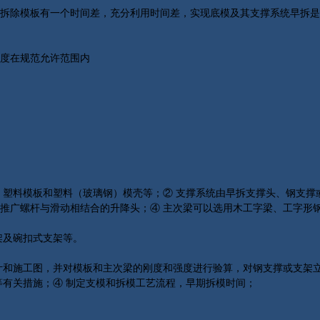
％时拆除模板有一个时间差，充分利用时间差，实现底模及其支撑系统早拆
度在规范允许范围内
、塑料模板和塑料（玻璃钢）模壳等；② 支撑系统由早拆支撑头、钢支撑
推广螺杆与滑动相结合的升降头；④ 主次梁可以选用木工字梁、工字形
架及碗扣式支架等。
计和施工图，并对模板和主次梁的刚度和强度进行验算，对钢支撑或支架
等有关措施；④ 制定支模和拆模工艺流程，早期拆模时间；